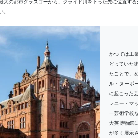
最大の都市グラスゴーから、クライド川を下った先に位置する
い。
かつては工
どっていた街
たことで、
ル・ヌーボー
に起こった
レニー・マ
ー芸術学校
大英博物館
が多く展示