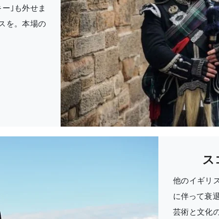
ー｣も外せま
スを。本場の
ス
他のイギリ
に伴って衰退
芸術と文化