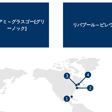
アミ～グラスゴー[グリ
リバプール～ピレ
ーノック]