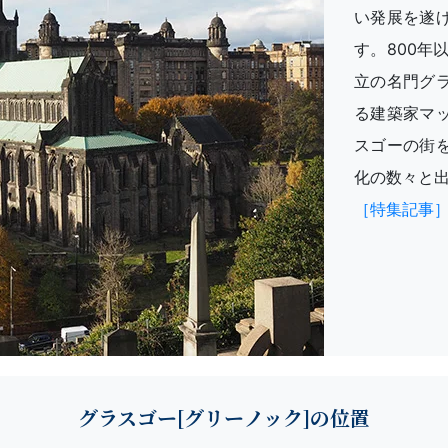
い発展を遂
す。800年
立の名門グ
る建築家マ
スゴーの街
化の数々と
［特集記事］
グラスゴー[グリーノック]の位置