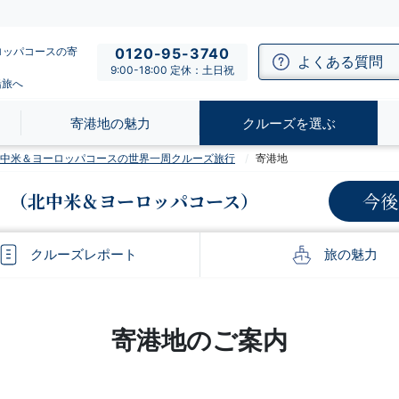
ロッパコースの寄
0120-95-3740
よくある質問
9:00-18:00 定休：土日祝
船旅へ
寄港地の魅力
クルーズを選ぶ
】北中米＆ヨーロッパコースの世界一周クルーズ旅行
寄港地
（北中米＆ヨーロッパコース）
今後
クルーズ
レポート
旅の
魅力
寄港地のご案内