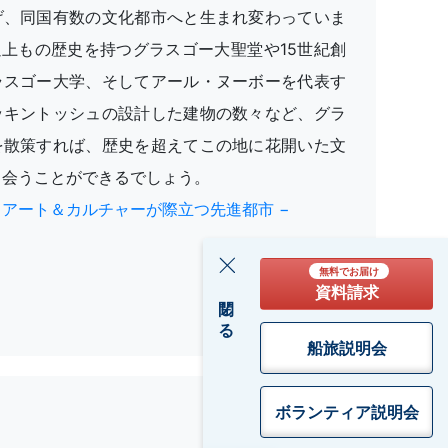
げ、同国有数の文化都市へと生まれ変わっていま
以上もの歴史を持つグラスゴー大聖堂や15世紀創
ラスゴー大学、そしてアール・ヌーボーを代表す
ッキントッシュの設計した建物の数々など、グラ
を散策すれば、歴史を超えてこの地に花開いた文
出会うことができるでしょう。
アート＆カルチャーが際立つ先進都市 −
無料でお届け
資料請求
閉じる
船旅説明会
ボランティア
説明会