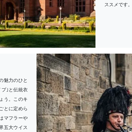
ススメです
の魅力のひと
プ｣と伝統衣
ょう。このキ
ごとに定めら
はマフラーや
界五大ウイス