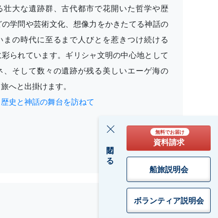
る壮大な遺跡群、古代都市で花開いた哲学や歴
どの学問や芸術文化、想像力をかきたてる神話の
いまの時代に至るまで人びとを惹きつけ続ける
に彩られています。ギリシャ文明の中心地として
ネ、そして数々の遺跡が残る美しいエーゲ海の
る旅へと出掛けます。
］歴史と神話の舞台を訪ねて
無料でお届け
資料請求
閉じる
船旅説明会
ボランティア
説明会