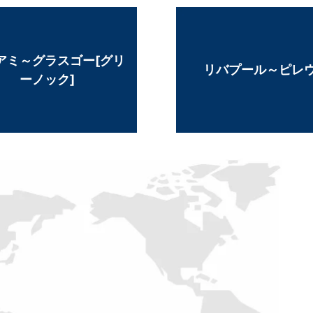
アミ～グラスゴー[グリ
リバプール～ピレ
ーノック]