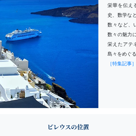
栄華を伝え
史、数学な
数々など、
数々の魅力
栄えたアテ
島々をめぐ
［特集記事
ピレウスの位置