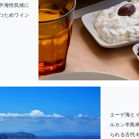
中海性気候に
つためワイン
。
エーゲ海と
ルカン半島
られる古代