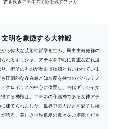
。古き良きアテネの面影を残すプラカ
文明を象徴する大神殿
代から偉大な芸術や哲学を生み、民主主義発祥の
知られるギリシャ。アテネを中心に貴重な古代遺
残り、街そのものが歴史博物館ともいわれていま
でも圧倒的な存在感と知名度を持つのがパルテノ
。アクロポリスの中心に位置し、古代ギリシャ文
象徴する神殿は、アテネの守護神である女神アテ
めに建てられました。世界中の人びとを魅了し続
ャが誇る、美しき世界遺産の数々をご堪能くださ