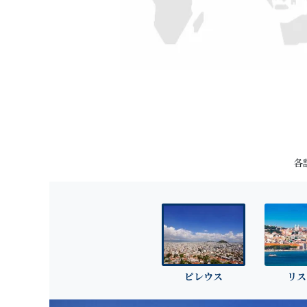
各
ピレウス
リス