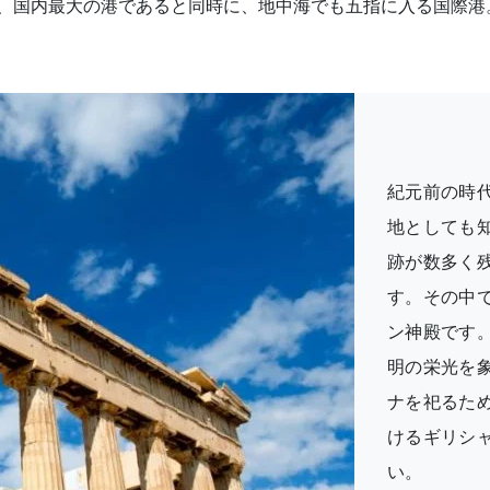
、国内最大の港であると同時に、地中海でも五指に入る国際港
紀元前の時
地としても
跡が数多く
す。その中
ン神殿です
明の栄光を
ナを祀るた
けるギリシ
い。