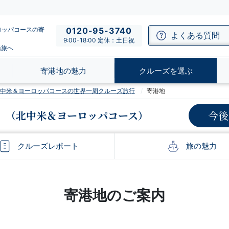
ロッパコースの寄
0120-95-3740
よくある質問
9:00-18:00 定休：土日祝
船旅へ
寄港地の魅力
クルーズを選ぶ
】北中米＆ヨーロッパコースの世界一周クルーズ旅行
寄港地
（北中米＆ヨーロッパコース）
今後
クルーズ
レポート
旅の
魅力
寄港地のご案内