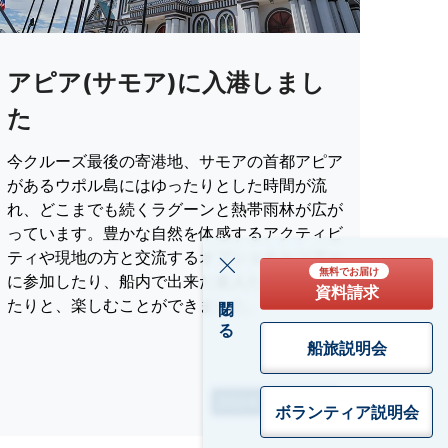
アピア(サモア)に入港しまし
た
今クルーズ最後の寄港地、サモアの首都アピア
があるウポル島にはゆったりとした時間が流
れ、どこまでも続くラグーンと熱帯雨林が広が
っています。豊かな自然を体感するアクティビ
ティや現地の方と交流するオプショナルツアー
無料でお届け
に参加したり、船内で出来た友人たちと過ごし
資料請求
閉じる
たりと、楽しむことができました。
船旅説明会
2024.11.20 更新
ボランティア
説明会