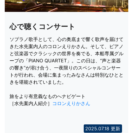
心で聴くコンサート
ソプラノ歌手として、心の奥底まで響く歌声を届けて
きた水先案内人のコロンえりかさん。そして、ピアノ
と弦楽器でクラシックの世界を奏でる、本船専属グル
ープの「PIANO QUARTET」。この日は、“声と楽器
の響き”が溶け合う、一夜限りのスペシャルコンサー
トが行われ、会場に集まったみなさんは特別なひとと
きを堪能されていました。
旅をより有意義なものへナビゲート
［水先案内人紹介］
コロンえりかさん
2025.07.18 更新