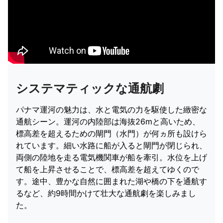
システマティックな通航劇
パナマ運河の魅力は、水と電気の力を駆使した緻密な
通航シーン。運河の内陸部は海抜26mと高いため、
標高差を超えるための閘門（水門）が何ヵ所も設けら
れています。細い水路に船が入ると閘門が閉じられ、
両側の陸地を走る電気機関車が船を牽引。水位を上げ
て船を上昇させることで、標高差を超えてゆくので
す。途中、豊かな自然に囲まれた湖や橋の下を通航す
るなど、約9時間かけて壮大な通航劇を楽しみまし
た。