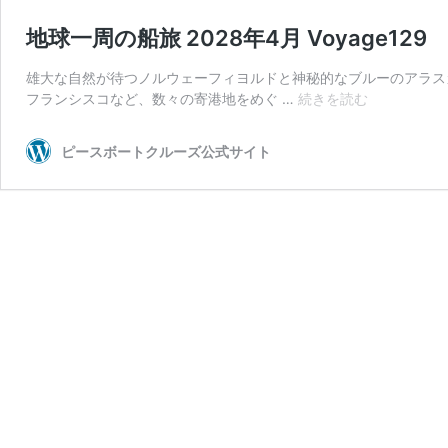
地球一周の船旅 2028年4月 Voyage129
雄大な自然が待つノルウェーフィヨルドと神秘的なブルーのアラス
地
フランシスコなど、数々の寄港地をめぐ …
続きを読む
球
一
ピースボートクルーズ公式サイト
周
の
船
旅
2028
年
4
月
Voyage129