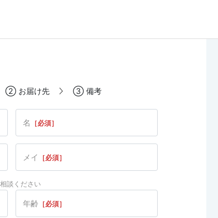
②
お届け先
③
備考
名
［必須］
メイ
［必須］
相談ください
年齢
［必須］