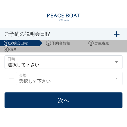
船旅説明会のご予約
ご予約の説明会日程
①
説明会日程
②
予約者情報
③
ご連絡先
④
備考
日時
会場
次へ