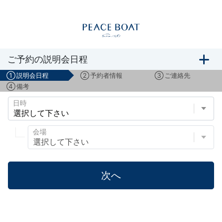
船旅説明会のご予約
ご予約の説明会日程
①
説明会日程
②
予約者情報
③
ご連絡先
④
備考
日時
会場
次へ