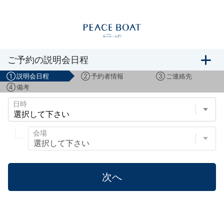
船旅説明会のご予約
ご予約の説明会日程
①
説明会日程
②
予約者情報
③
ご連絡先
④
備考
日時
会場
次へ