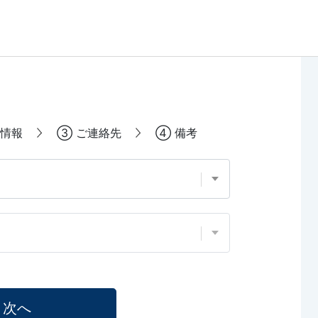
情報
③
ご連絡先
④
備考
次へ