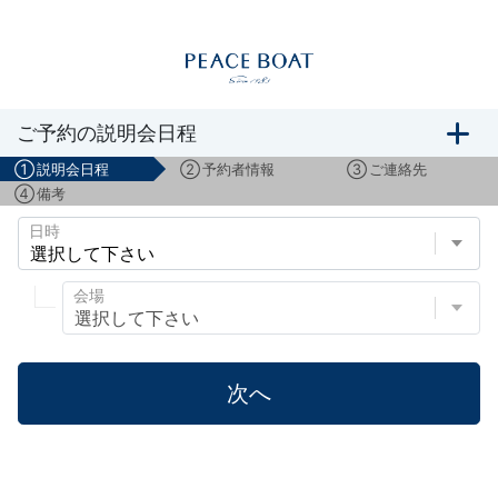
船旅説明会のご予約
ご予約の説明会日程
①
説明会日程
②
予約者情報
③
ご連絡先
④
備考
日時
会場
次へ