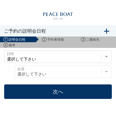
船旅説明会のご予約
ご予約の説明会日程
①
説明会日程
②
予約者情報
③
ご連絡先
④
備考
日時
会場
次へ