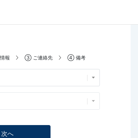
情報
③
ご連絡先
④
備考
次へ