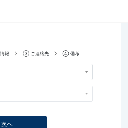
情報
③
ご連絡先
④
備考
次へ