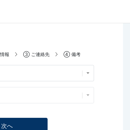
情報
③
ご連絡先
④
備考
次へ