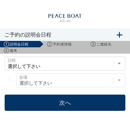
船旅説明会のご予約
ご予約の説明会日程
①
説明会日程
②
予約者情報
③
ご連絡先
④
備考
日時
会場
次へ