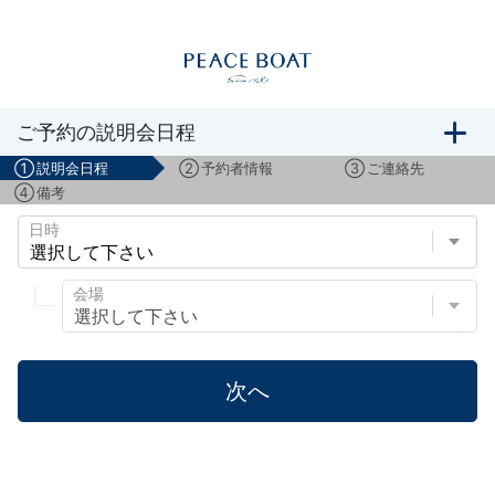
船旅説明会のご予約
ご予約の説明会日程
①
説明会日程
②
予約者情報
③
ご連絡先
④
備考
日時
会場
次へ