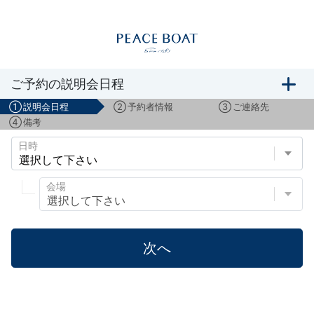
船旅説明会のご予約
ご予約の説明会日程
①
説明会日程
②
予約者情報
③
ご連絡先
④
備考
日時
会場
次へ