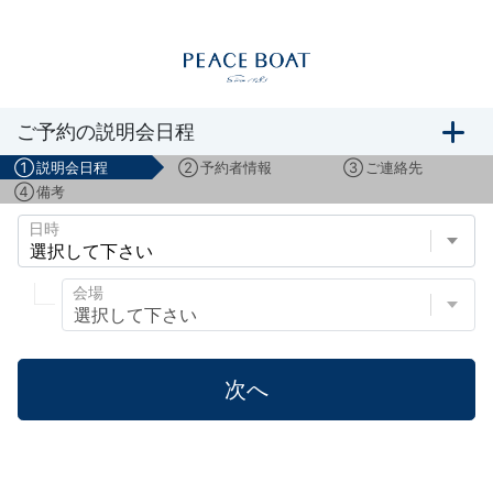
船旅説明会のご予約
ご予約の説明会日程
①
説明会日程
②
予約者情報
③
ご連絡先
④
備考
日時
会場
次へ