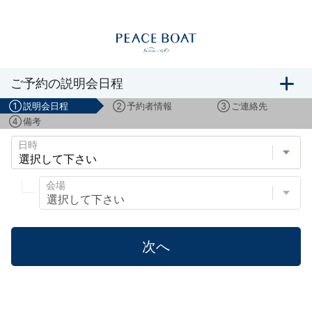
船旅説明会のご予約
ご予約の説明会日程
①
説明会日程
②
予約者情報
③
ご連絡先
④
備考
日時
会場
次へ