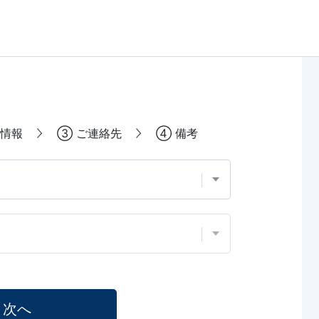
情報
③
ご連絡先
④
備考
次へ