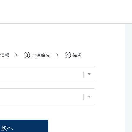
情報
③
ご連絡先
④
備考
次へ