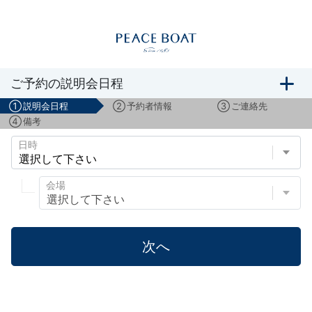
船旅説明会のご予約
ご予約の説明会日程
①
説明会日程
②
予約者情報
③
ご連絡先
④
備考
日時
会場
次へ