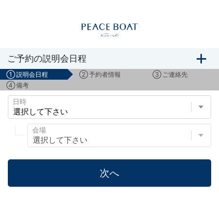
船旅説明会のご予約
ご予約の説明会日程
①
説明会日程
②
予約者情報
③
ご連絡先
④
備考
日時
会場
次へ