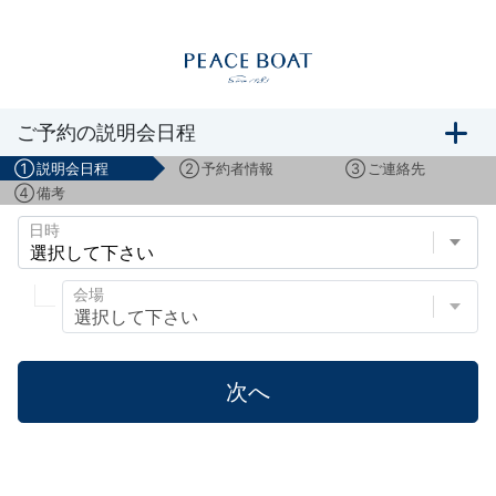
船旅説明会のご予約
ご予約の説明会日程
①
説明会日程
②
予約者情報
③
ご連絡先
④
備考
日時
会場
次へ