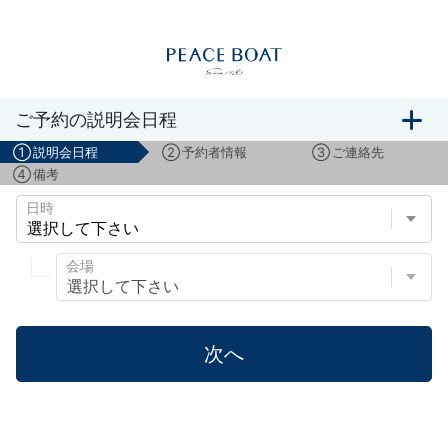
船旅説明会のご予約
ご予約の説明会日程
①
説明会日程
②
予約者情報
③
ご連絡先
④
備考
日時
会場
次へ