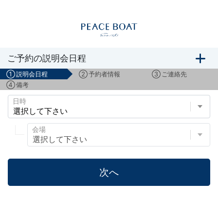
船旅説明会のご予約
ご予約の説明会日程
①
説明会日程
②
予約者情報
③
ご連絡先
④
備考
日時
会場
次へ