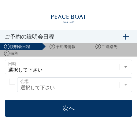
船旅説明会のご予約
ご予約の説明会日程
①
説明会日程
②
予約者情報
③
ご連絡先
④
備考
日時
会場
次へ