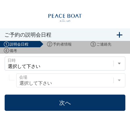
船旅説明会のご予約
ご予約の説明会日程
①
説明会日程
②
予約者情報
③
ご連絡先
④
備考
日時
会場
次へ