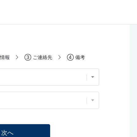
情報
③
ご連絡先
④
備考
次へ