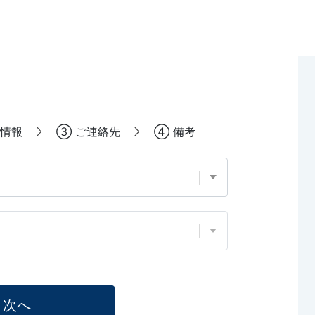
情報
③
ご連絡先
④
備考
次へ