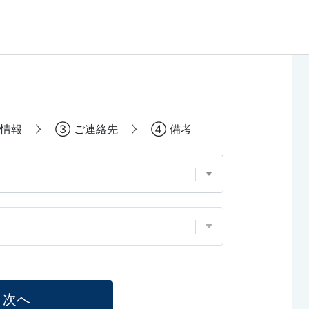
情報
③
ご連絡先
④
備考
次へ