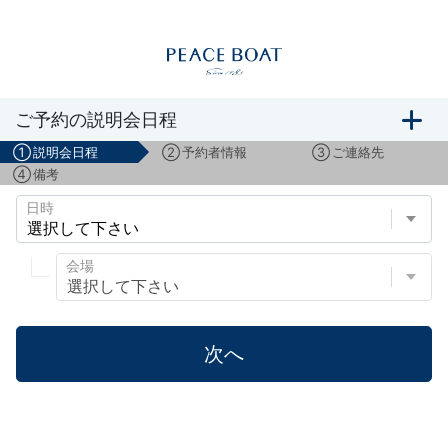
船旅説明会のご予約
ご予約の説明会日程
①
説明会日程
②
予約者情報
③
ご連絡先
④
備考
日時
会場
次へ