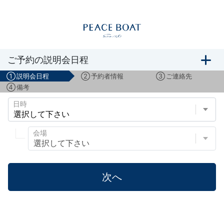
船旅説明会のご予約
ご予約の説明会日程
①
説明会日程
②
予約者情報
③
ご連絡先
④
備考
日時
会場
次へ