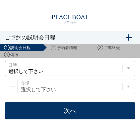
船旅説明会のご予約
ご予約の説明会日程
①
説明会日程
②
予約者情報
③
ご連絡先
④
備考
日時
会場
次へ