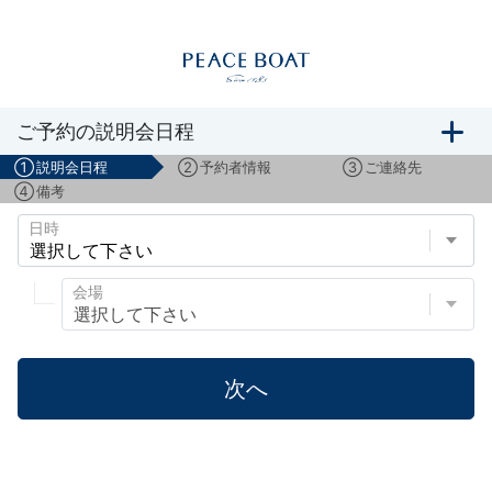
船旅説明会のご予約
ご予約の説明会日程
①
説明会日程
②
予約者情報
③
ご連絡先
④
備考
日時
会場
次へ