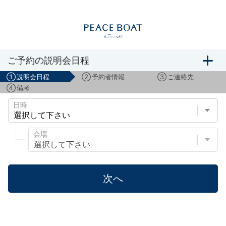
船旅説明会のご予約
ご予約の説明会日程
①
説明会日程
②
予約者情報
③
ご連絡先
④
備考
日時
会場
次へ