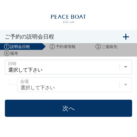
船旅説明会のご予約
ご予約の説明会日程
①
説明会日程
②
予約者情報
③
ご連絡先
④
備考
日時
会場
次へ