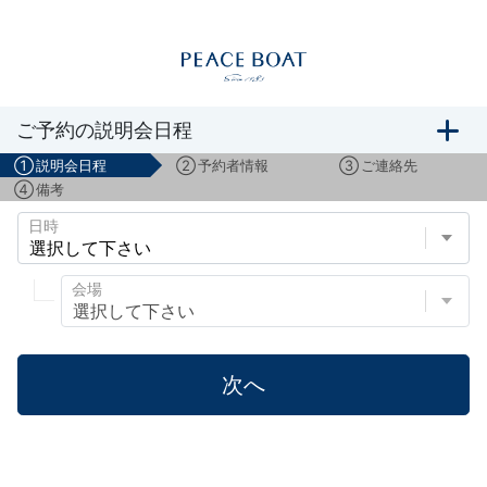
船旅説明会のご予約
ご予約の説明会日程
①
説明会日程
②
予約者情報
③
ご連絡先
④
備考
日時
会場
次へ