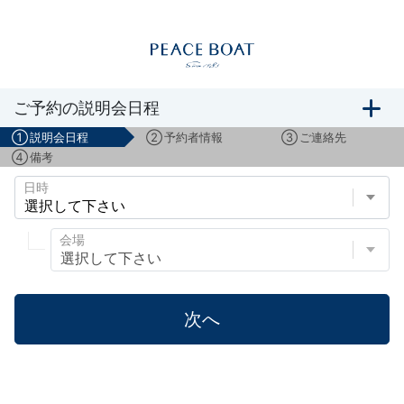
船旅説明会のご予約
ご予約の説明会日程
①
説明会日程
②
予約者情報
③
ご連絡先
④
備考
日時
会場
次へ