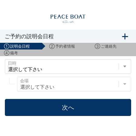
船旅説明会のご予約
ご予約の説明会日程
①
説明会日程
②
予約者情報
③
ご連絡先
④
備考
日時
会場
次へ