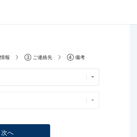
情報
③
ご連絡先
④
備考
次へ