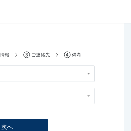
情報
③
ご連絡先
④
備考
次へ