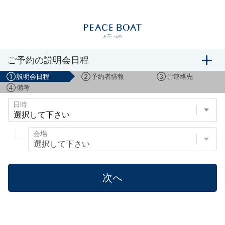
船旅説明会のご予約
ご予約の説明会日程
①
説明会日程
②
予約者情報
③
ご連絡先
④
備考
日時
会場
次へ