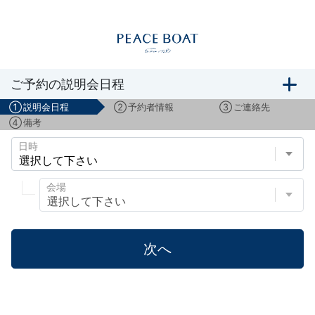
船旅説明会のご予約
ご予約の説明会日程
①
説明会日程
②
予約者情報
③
ご連絡先
④
備考
日時
会場
次へ