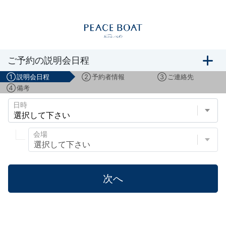
船旅説明会のご予約
ご予約の説明会日程
①
説明会日程
②
予約者情報
③
ご連絡先
④
備考
日時
会場
次へ