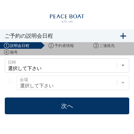
船旅説明会のご予約
ご予約の説明会日程
①
説明会日程
②
予約者情報
③
ご連絡先
④
備考
日時
会場
次へ