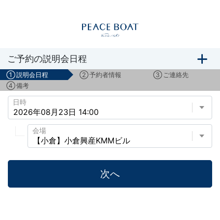
船旅説明会のご予約
ご予約の説明会日程
①
説明会日程
②
予約者情報
③
ご連絡先
④
備考
日時
会場
次へ