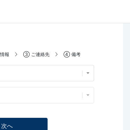
情報
③
ご連絡先
④
備考
次へ