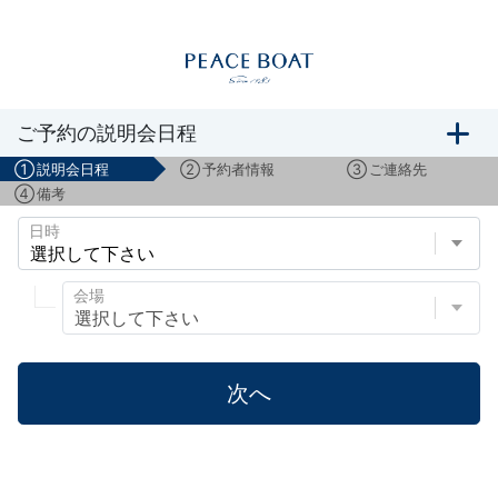
船旅説明会のご予約
ご予約の説明会日程
①
説明会日程
②
予約者情報
③
ご連絡先
④
備考
日時
会場
次へ